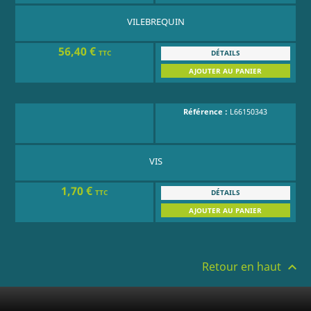
VILEBREQUIN
56,40 €
DÉTAILS
TTC
AJOUTER AU PANIER
Référence :
L66150343
VIS
1,70 €
DÉTAILS
TTC
AJOUTER AU PANIER
Retour en haut
