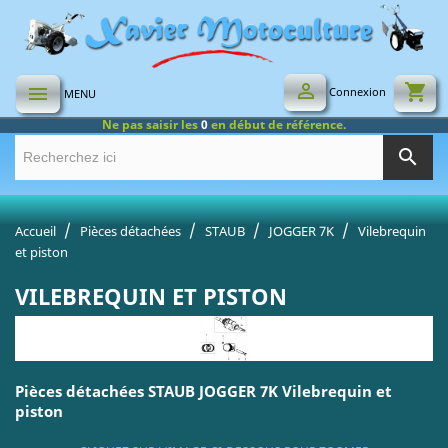

shopping_cart

Connexion
MENU
Ne pas saisir les
0
en début de référence.
search
Accueil
Pièces détachées
STAUB
JOGGER 7K
Vilebrequin
et piston
VILEBREQUIN ET PISTON
Pièces détachées STAUB JOGGER 7K Vilebrequin et
piston