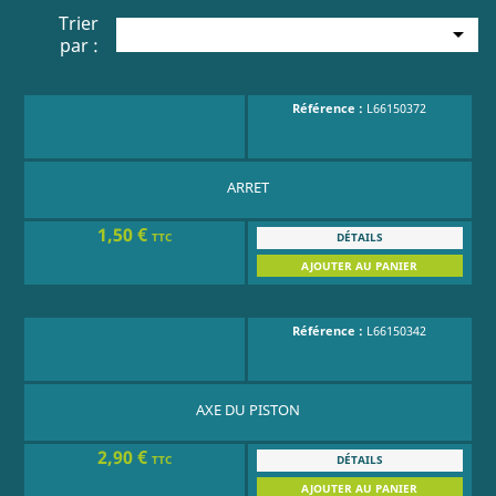
Trier

par :
Référence :
L66150372
ARRET
1,50 €
DÉTAILS
TTC
AJOUTER AU PANIER
Référence :
L66150342
AXE DU PISTON
2,90 €
DÉTAILS
TTC
AJOUTER AU PANIER