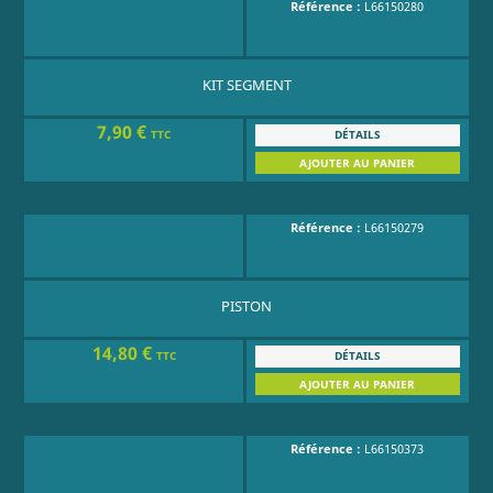
Référence :
L66150280
KIT SEGMENT
7,90 €
DÉTAILS
TTC
AJOUTER AU PANIER
Référence :
L66150279
PISTON
14,80 €
DÉTAILS
TTC
AJOUTER AU PANIER
Référence :
L66150373