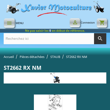

shopping_cart

Connexion
MENU
Ne pas saisir les
0
en début de référence.
search
Accueil
Pièces détachées
STAUB
ST2662 RX NM
ST2662 RX NM