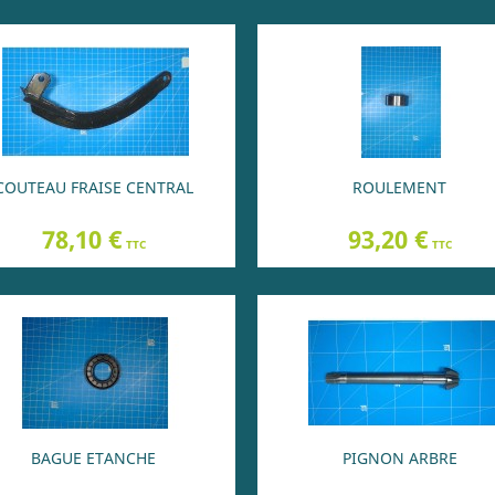
COUTEAU FRAISE CENTRAL
ROULEMENT
Prix
Prix
78,10 €
93,20 €
TTC
TTC
BAGUE ETANCHE
PIGNON ARBRE