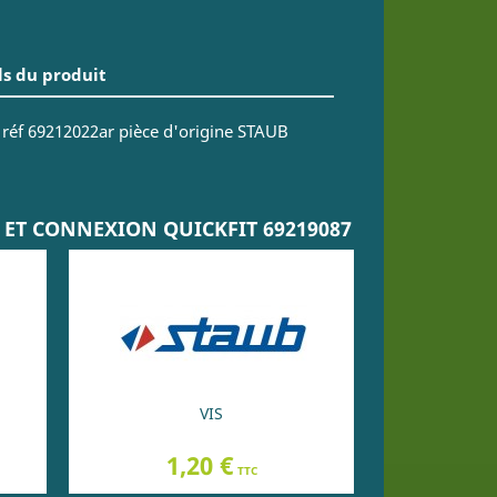
ls du produit
e réf 69212022ar pièce d'origine STAUB
0 ET CONNEXION QUICKFIT 69219087
VIS
Prix
1,20 €
TTC