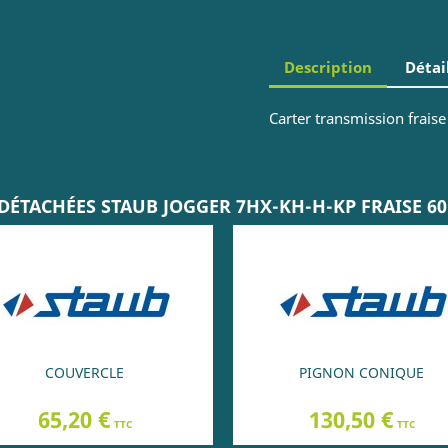
Description
Détai
Carter transmission frais
DÉTACHÉES STAUB JOGGER 7HX-KH-H-KP FRAISE 6
COUVERCLE
PIGNON CONIQUE
Prix
Prix
65,20 €
130,50 €
TTC
TTC