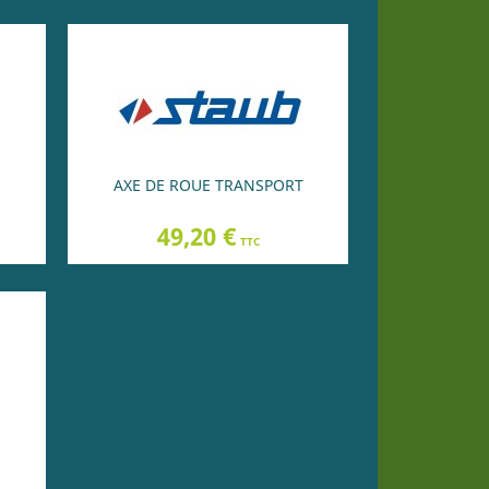
AXE DE ROUE TRANSPORT
Prix
49,20 €
TTC