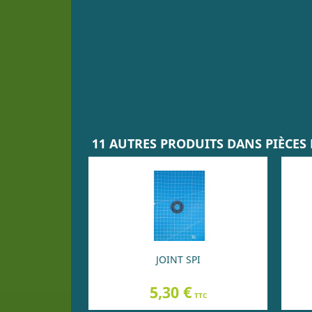
11 AUTRES PRODUITS DANS PIÈCES 
JOINT SPI
Prix
5,30 €
TTC