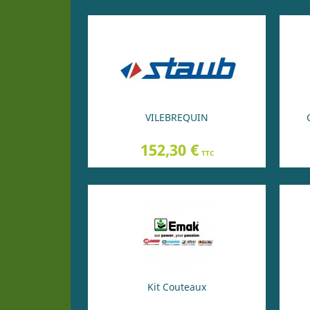
VILEBREQUIN
Prix
152,30 €
TTC
Kit Couteaux