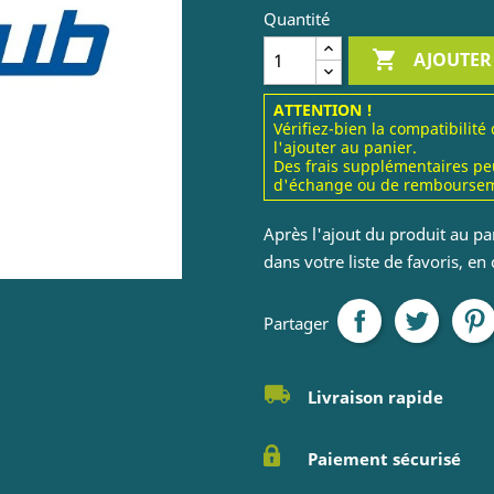
Quantité

AJOUTER
ATTENTION !
Vérifiez-bien la compatibilité
l'ajouter au panier.
Des frais supplémentaires pe
d'échange ou de remboursem
Après l'ajout du produit au pa
dans votre liste de favoris, en
Partager
Livraison rapide
Paiement sécurisé