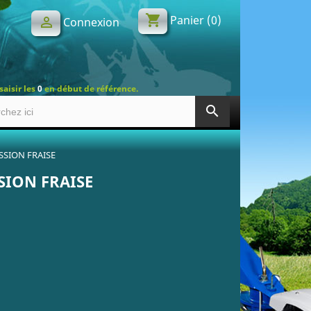
shopping_cart
Panier
(0)

Connexion
saisir les
0
en début de référence.
search
SSION FRAISE
SION FRAISE