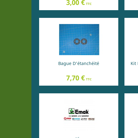
Prix
3,00 €
TTC
Bague D'étanchéité
Kit
Prix
7,70 €
TTC