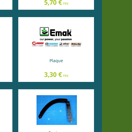
Prix
5,70 €
TTC
Plaque
Prix
3,30 €
TTC