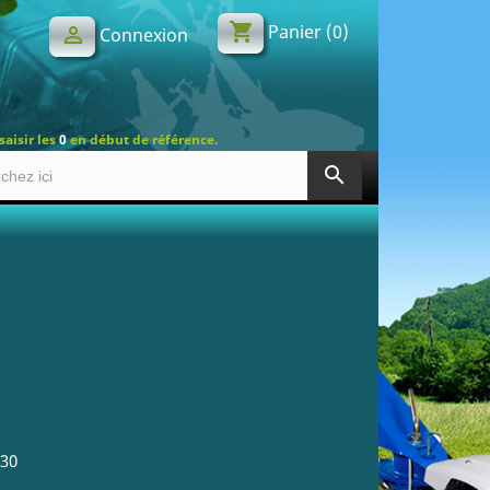
shopping_cart
Panier
(0)

Connexion
saisir les
0
en début de référence.
search
230