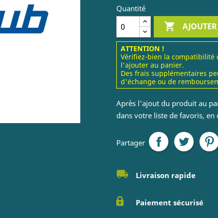
Quantité

AJOUTER
ATTENTION !
Vérifiez-bien la compatibilité
l'ajouter au panier.
Des frais supplémentaires pe
d'échange ou de remboursem
Après l'ajout du produit au pa
dans votre liste de favoris, en
Partager
Livraison rapide
Paiement sécurisé