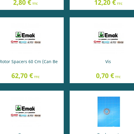
Prix
Prix
2,80 €
12,20 €
TTC
TTC
 Rotor Spacers 60 Cm (Can Be
Vis
Prix
Prix
62,70 €
0,70 €
TTC
TTC