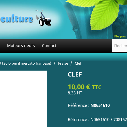
Ne pas 
Moteurs neufs
Contact
(Solo per il mercato francese)
Fraise
Clef
CLEF
10,00 €
TTC
8.33 HT
Référence :
N0651610
Référence : N0651610 / 70816