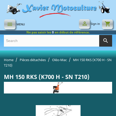

shopping_cart

Sign in
MENU
Ne pas saisir les
0
en début de référence.
search
Home
Pièces détachées
Oléo-Mac
MH 150 RKS (K700 H - SN
T210)
MH 150 RKS (K700 H - SN T210)