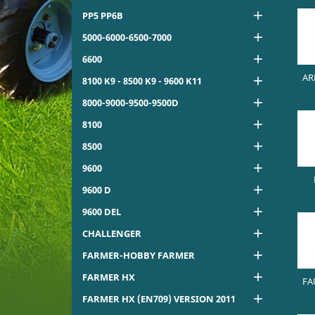

PP5 PP6B

5000-6000-6500-7000

6600
AR

8100 K9 - 8500 K9 - 9600 K11

8000-9000-9500-9500D

8100

8500

9600

9600 D

9600 DEL

CHALLENGER

FARMER-HOBBY FARMER

FARMER HX
FA

FARMER HX (EN709) VERSION 2011