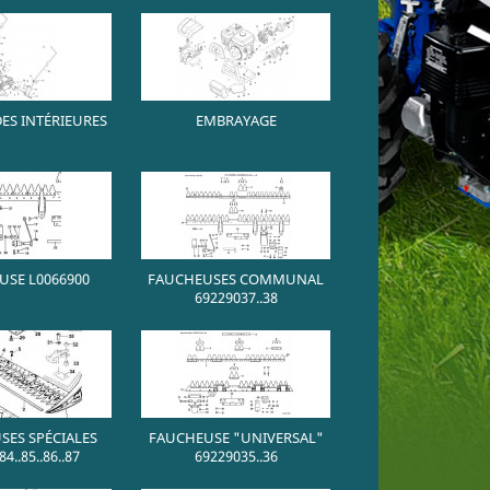
S INTÉRIEURES
EMBRAYAGE
USE L0066900
FAUCHEUSES COMMUNAL
69229037..38
SES SPÉCIALES
FAUCHEUSE "UNIVERSAL"
4..85..86..87
69229035..36