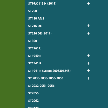

STPRO115 H (2019)
ST250
ST110 ANS

ST216 DE

ST216 DE (2017)
ST300
ST1761R

ST1940 R

ST1941 R

ST1941 R (SÉRIE 2005301248)

ST 2030-3030-2050-3050
ST2032-2051-2056
ST2055
ST2062
ST2130