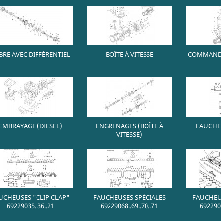
BRE AVEC DIFFÉRENTIEL
BOÎTE À VITESSE
COMMANDE
EMBRAYAGE (DIESEL)
ENGRENAGES (BOÎTE À
FAUCHE
VITESSE)
UCHEUSES "CLIP CLAP"
FAUCHEUSES SPÉCIALES
FAUCHEU
69229035..36..21
69229068..69..70..71
6922908