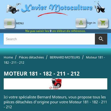

shopping_cart

Sign in
MENU
Ne pas saisir les
0
en début de référence.
search
Home
Pièces détachées
BERNARD MOTEURS
Moteur 181 -
182 - 211 - 212
MOTEUR 181 - 182 - 211 - 212
Ici votre spécialiste Bernard Moteurs, vous propose tous les
pièces détachées d'origine pour votre Moteur 181 - 182 - 211
- 212