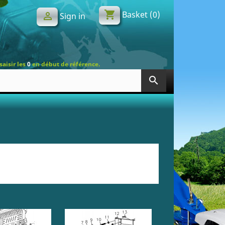
shopping_cart
Basket
(0)

Sign in
saisir les
0
en début de référence.
search