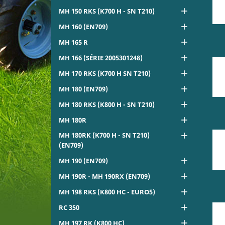

MH 150 RKS (K700 H - SN T210)

MH 160 (EN709)

MH 165 R

MH 166 (SÉRIE 2005301248)

MH 170 RKS (K700 H SN T210)

MH 180 (EN709)

MH 180 RKS (K800 H - SN T210)

MH 180R
MH 180RK (K700 H - SN T210)

(EN709)

MH 190 (EN709)

MH 190R - MH 190RX (EN709)

MH 198 RKS (K800 HC - EURO5)

RC 350

MH 197 RK (K800 HC)