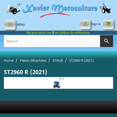

shopping_cart

Sign in
MENU
Ne pas saisir les
0
en début de référence.
search
Home
Pièces détachées
STAUB
ST2960 R (2021)
ST2960 R (2021)