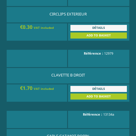
CIRCLIPS EXTERIEUR
€0.30
DÉTAILS
VAT included
ADD TO BASKET
Référence :
12979
CLAVETTE B DROIT
€1.70
DÉTAILS
VAT included
ADD TO BASKET
Référence :
13134a
CABLE GAZ MOT ROBIN