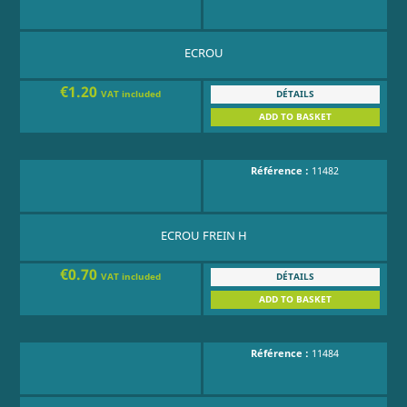
ECROU
€1.20
DÉTAILS
VAT included
ADD TO BASKET
Référence :
11482
ECROU FREIN H
€0.70
DÉTAILS
VAT included
ADD TO BASKET
Référence :
11484