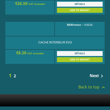
€26.50
DÉTAILS
VAT included
ADD TO BASKET
Référence :
14303A
CACHE INTERIEUR EVO
€8.20
DÉTAILS
VAT included
ADD TO BASKET
1
Next
2

Back to top
