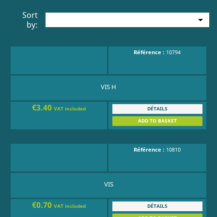
Sort

by:
Référence :
10794
VIS H
€3.40
DÉTAILS
VAT included
ADD TO BASKET
Référence :
10810
VIS
€0.70
DÉTAILS
VAT included