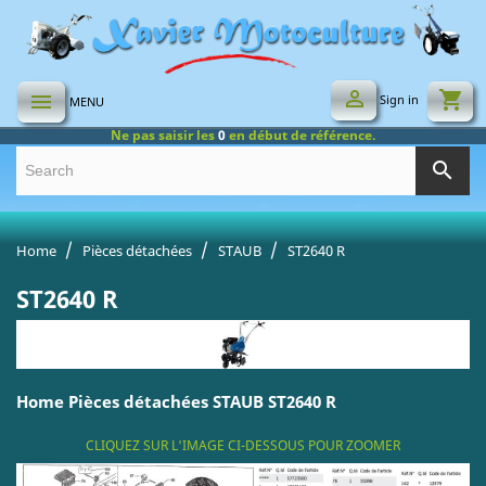

shopping_cart

Sign in
MENU
Ne pas saisir les
0
en début de référence.
search
Home
Pièces détachées
STAUB
ST2640 R
ST2640 R
Home Pièces détachées STAUB ST2640 R
CLIQUEZ SUR L'IMAGE CI-DESSOUS POUR ZOOMER