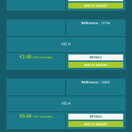
ADD TO BASKET
Référence :
10794
VIS H
€3.40
DÉTAILS
VAT included
ADD TO BASKET
Référence :
10806
VIS H
€0.60
DÉTAILS
VAT included
ADD TO BASKET