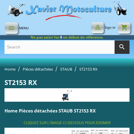

shopping_cart

Sign in
MENU
Ne pas saisir les
0
en début de référence.
search
Home
Pièces détachées
STAUB
ST2153 RX
ST2153 RX
Home Pièces détachées STAUB ST2153 RX
CLIQUEZ SUR L'IMAGE CI-DESSOUS POUR ZOOMER