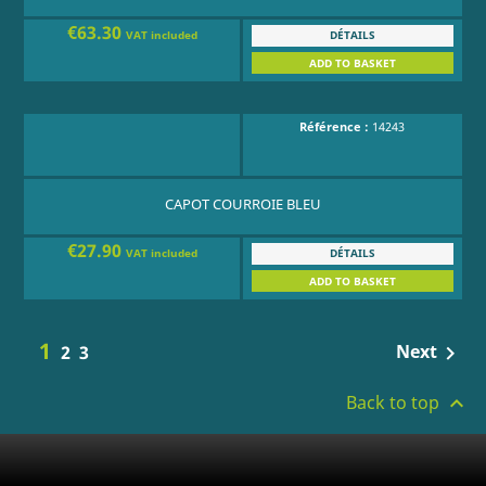
€63.30
DÉTAILS
VAT included
ADD TO BASKET
Référence :
14243
CAPOT COURROIE BLEU
€27.90
DÉTAILS
VAT included
ADD TO BASKET
1
Next
2
3

Back to top
