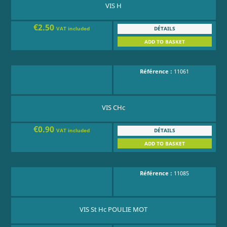
VIS H
€2.50
DÉTAILS
VAT included
ADD TO BASKET
Référence :
11061
VIS CHc
€0.90
DÉTAILS
VAT included
ADD TO BASKET
Référence :
11085
VIS St Hc POULIE MOT