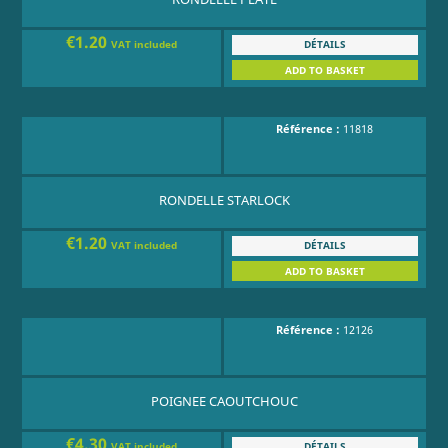
€1.20
DÉTAILS
VAT included
ADD TO BASKET
Référence :
11818
RONDELLE STARLOCK
€1.20
DÉTAILS
VAT included
ADD TO BASKET
Référence :
12126
POIGNEE CAOUTCHOUC
€4.30
DÉTAILS
VAT included