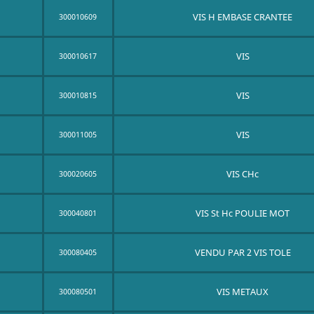
VIS H EMBASE CRANTEE
300010609
VIS
300010617
VIS
300010815
VIS
300011005
VIS CHc
300020605
VIS St Hc POULIE MOT
300040801
VENDU PAR 2 VIS TOLE
300080405
VIS METAUX
300080501