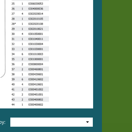

by: