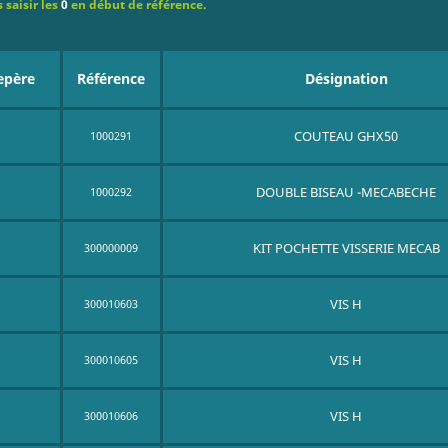
 saisir les
0
en début de référence.
epère
Référence
Désignation
COUTEAU GHX50
1000291
DOUBLE BISEAU -MECABECHE
1000292
KIT POCHETTE VISSERIE MECAB
300000009
VIS H
300010603
VIS H
300010605
VIS H
300010606