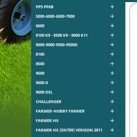

PP5 PP6B

5000-6000-6500-7000

6600

8100 K9 - 8500 K9 - 9600 K11

8000-9000-9500-9500D

8100

8500

9600

9600 D

9600 DEL

CHALLENGER

FARMER-HOBBY FARMER

FARMER HX

FARMER HX (EN709) VERSION 2011