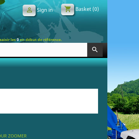
shopping_cart
Basket
(0)

Sign in
saisir les
0
en début de référence.
search
POUR ZOOMER