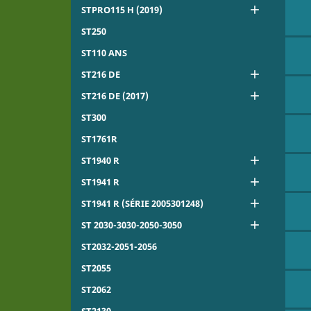

STPRO115 H (2019)
ST250
ST110 ANS

ST216 DE

ST216 DE (2017)
ST300
ST1761R

ST1940 R

ST1941 R

ST1941 R (SÉRIE 2005301248)

ST 2030-3030-2050-3050
ST2032-2051-2056
ST2055
ST2062
ST2130