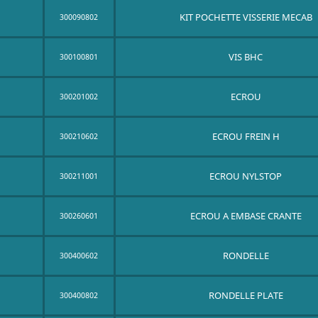
KIT POCHETTE VISSERIE MECAB
300090802
VIS BHC
300100801
ECROU
300201002
ECROU FREIN H
300210602
ECROU NYLSTOP
300211001
ECROU A EMBASE CRANTE
300260601
RONDELLE
300400602
RONDELLE PLATE
300400802