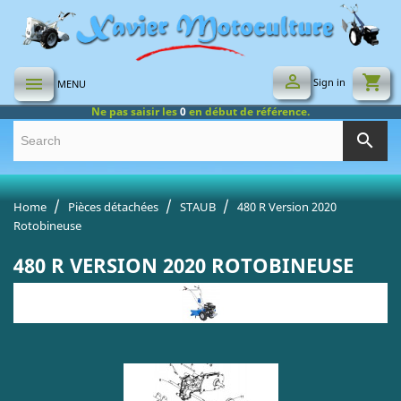

shopping_cart

Sign in
MENU
Ne pas saisir les
0
en début de référence.
search
Home
Pièces détachées
STAUB
480 R Version 2020
Rotobineuse
480 R VERSION 2020 ROTOBINEUSE