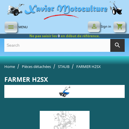

shopping_cart

Sign in
MENU
Ne pas saisir les
0
en début de référence.
search
Home
Pièces détachées
STAUB
FARMER H2SX
FARMER H2SX