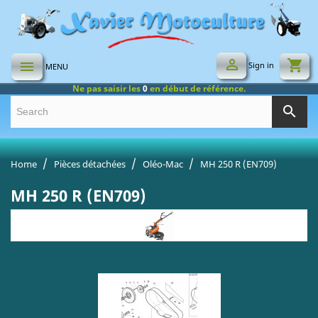

shopping_cart

Sign in
MENU
Ne pas saisir les
0
en début de référence.
search
Home
Pièces détachées
Oléo-Mac
MH 250 R (EN709)
MH 250 R (EN709)