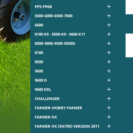

PP5 PP6B

5000-6000-6500-7000

6600

8100 K9 - 8500 K9 - 9600 K11

8000-9000-9500-9500D

8100

8500

9600

9600 D

9600 DEL

CHALLENGER

FARMER-HOBBY FARMER

FARMER HX

FARMER HX (EN709) VERSION 2011