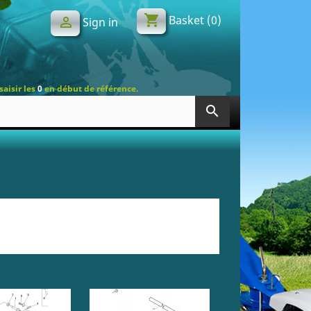
shopping_cart
Basket
(0)

Sign in
saisir les
0
en début de référence.
search