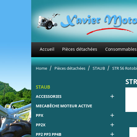
Accueil
Pièces détachées
Consommables
Home
Pièces détachées
STAUB
STR 56 Rotob
ST
STAUB

ACCESSORIES
MECABÊCHE MOTEUR ACTIVE

PPX

PP2X

PP2 PP3 PP4B