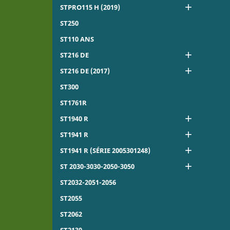

STPRO115 H (2019)
ST250
ST110 ANS

ST216 DE

ST216 DE (2017)
ST300
ST1761R

ST1940 R

ST1941 R

ST1941 R (SÉRIE 2005301248)

ST 2030-3030-2050-3050
ST2032-2051-2056
ST2055
ST2062
ST2130