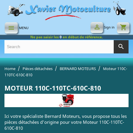

shopping_cart

Sign in
MENU
Ne pas saisir les
0
en début de référence.
search
Home
Pièces détachées
BERNARD MOTEURS
Moteur 110C-
110TC-610C-810
MOTEUR 110C-110TC-610C-810
Ici votre spécialiste Bernard Moteurs, vous propose tous les
pièces détachées d'origine pour votre Moteur 110C-110TC-
610C-810