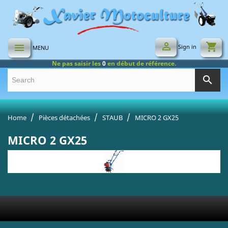

shopping_cart

Sign in
MENU
Ne pas saisir les
0
en début de référence.
search
Home
Pièces détachées
STAUB
MICRO 2 GX25
MICRO 2 GX25