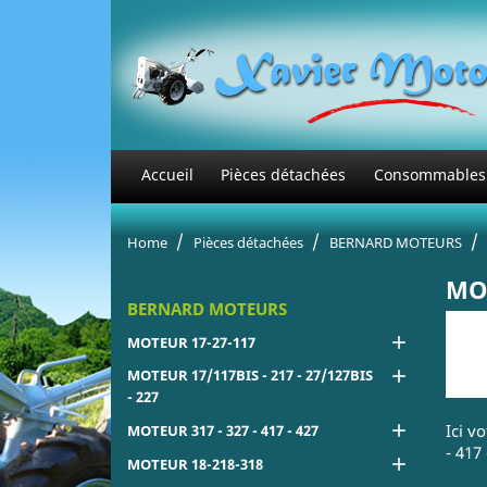
Accueil
Pièces détachées
Consommables
Home
Pièces détachées
BERNARD MOTEURS
MOT
BERNARD MOTEURS

MOTEUR 17-27-117
MOTEUR 17/117BIS - 217 - 27/127BIS

- 227

Ici v
MOTEUR 317 - 327 - 417 - 427
- 417 

MOTEUR 18-218-318