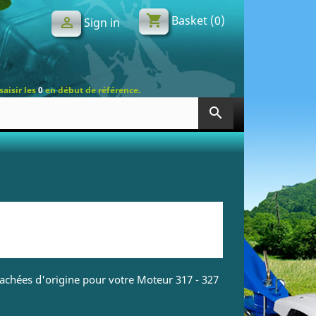
shopping_cart
Basket
(0)

Sign in
saisir les
0
en début de référence.
search
tachées d'origine pour votre Moteur 317 - 327