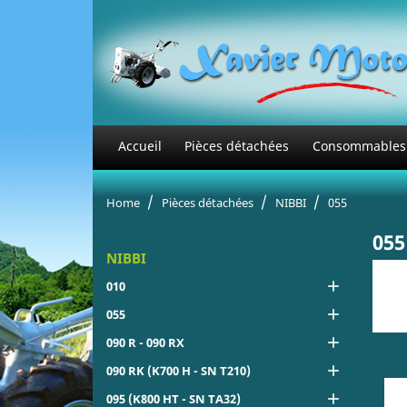
Accueil
Pièces détachées
Consommables
Home
Pièces détachées
NIBBI
055
055
NIBBI

010

055

090 R - 090 RX

090 RK (K700 H - SN T210)

095 (K800 HT - SN TA32)