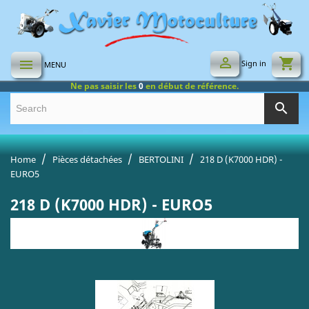

shopping_cart

Sign in
MENU
Ne pas saisir les
0
en début de référence.
search
Home
Pièces détachées
BERTOLINI
218 D (K7000 HDR) -
EURO5
218 D (K7000 HDR) - EURO5