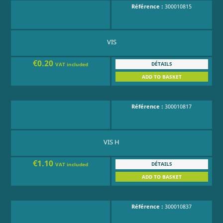
Référence :
300010815
VIS
€0.20
DÉTAILS
VAT included
ADD TO BASKET
Référence :
300010817
VIS H
€1.10
DÉTAILS
VAT included
ADD TO BASKET
Référence :
300010837