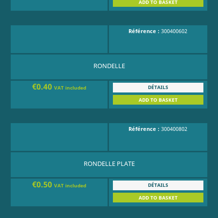
ADD TO BASKET
Référence :
300400602
RONDELLE
€0.40
DÉTAILS
VAT included
ADD TO BASKET
Référence :
300400802
RONDELLE PLATE
€0.50
DÉTAILS
VAT included
ADD TO BASKET