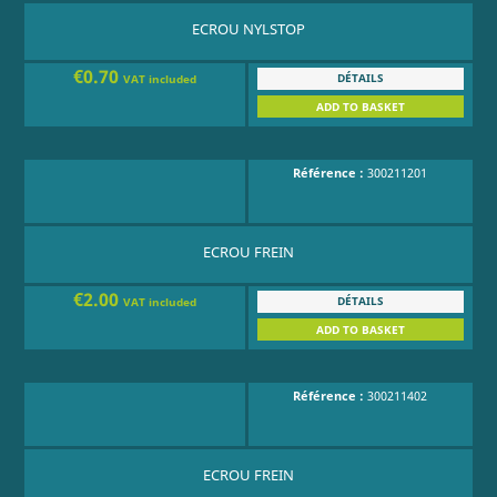
ECROU NYLSTOP
€0.70
DÉTAILS
VAT included
ADD TO BASKET
Référence :
300211201
ECROU FREIN
€2.00
DÉTAILS
VAT included
ADD TO BASKET
Référence :
300211402
ECROU FREIN