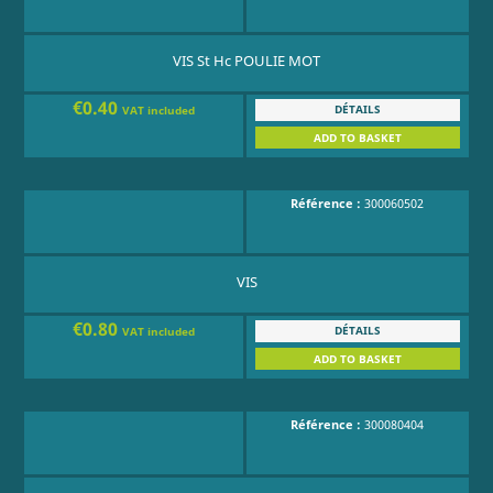
VIS St Hc POULIE MOT
€0.40
DÉTAILS
VAT included
ADD TO BASKET
Référence :
300060502
VIS
€0.80
DÉTAILS
VAT included
ADD TO BASKET
Référence :
300080404