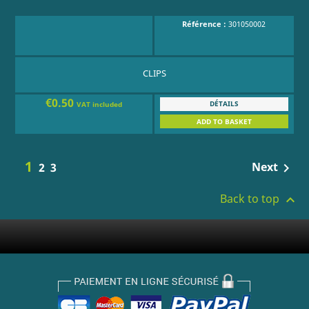
Référence :
301050002
CLIPS
€0.50
DÉTAILS
VAT included
ADD TO BASKET
1
Next
2
3

Back to top
