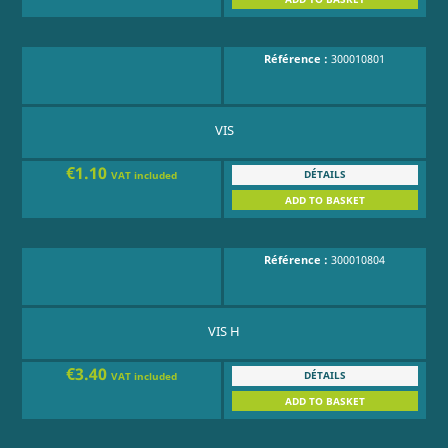
Référence :
300010801
VIS
€1.10
DÉTAILS
VAT included
ADD TO BASKET
Référence :
300010804
VIS H
€3.40
DÉTAILS
VAT included
ADD TO BASKET