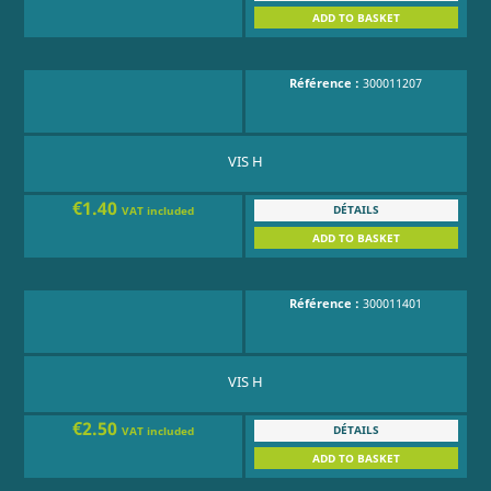
ADD TO BASKET
Référence :
300011207
VIS H
€1.40
DÉTAILS
VAT included
ADD TO BASKET
Référence :
300011401
VIS H
€2.50
DÉTAILS
VAT included
ADD TO BASKET