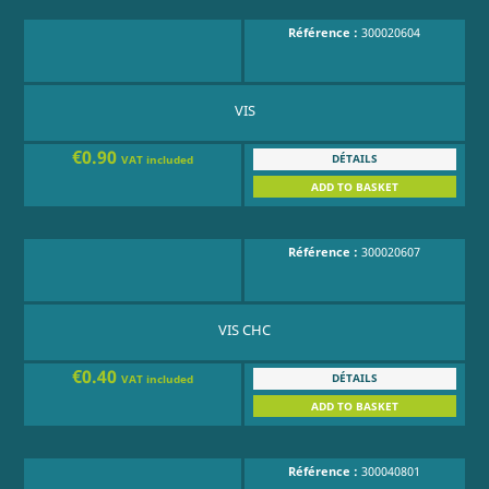
Référence :
300020604
VIS
€0.90
DÉTAILS
VAT included
ADD TO BASKET
Référence :
300020607
VIS CHC
€0.40
DÉTAILS
VAT included
ADD TO BASKET
Référence :
300040801