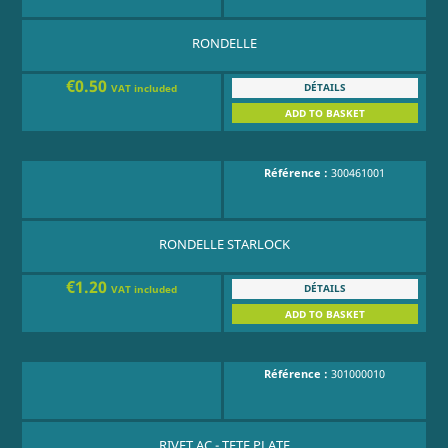
RONDELLE
€0.50
DÉTAILS
VAT included
ADD TO BASKET
Référence :
300461001
RONDELLE STARLOCK
€1.20
DÉTAILS
VAT included
ADD TO BASKET
Référence :
301000010
RIVET AC - TETE PLATE