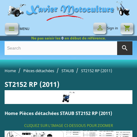

shopping_cart

Sign in
MENU
Ne pas saisir les
0
en début de référence.
search
Home
Pièces détachées
STAUB
ST2152 RP (2011)
ST2152 RP (2011)
Home Pièces détachées STAUB ST2152 RP (2011)
CLIQUEZ SUR L'IMAGE CI-DESSOUS POUR ZOOMER