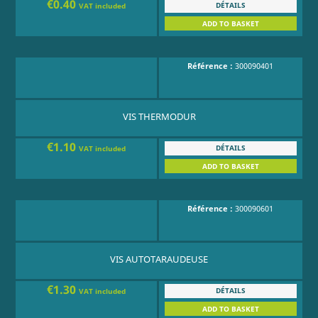
€0.40
DÉTAILS
VAT included
ADD TO BASKET
Référence :
300090401
VIS THERMODUR
€1.10
DÉTAILS
VAT included
ADD TO BASKET
Référence :
300090601
VIS AUTOTARAUDEUSE
€1.30
DÉTAILS
VAT included
ADD TO BASKET