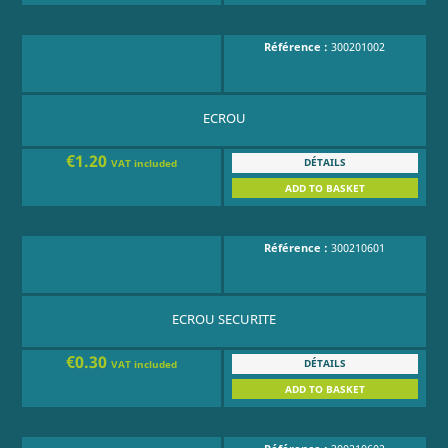
Référence :
300201002
ECROU
€1.20
DÉTAILS
VAT included
ADD TO BASKET
Référence :
300210601
ECROU SECURITE
€0.30
DÉTAILS
VAT included
ADD TO BASKET