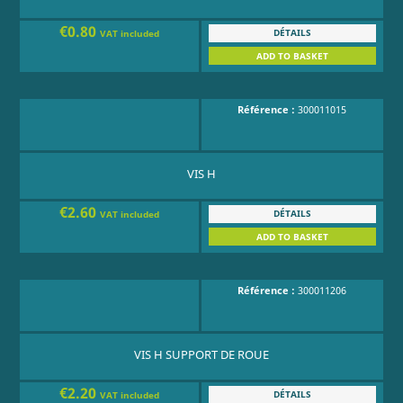
€0.80
DÉTAILS
VAT included
ADD TO BASKET
Référence :
300011015
VIS H
€2.60
DÉTAILS
VAT included
ADD TO BASKET
Référence :
300011206
VIS H SUPPORT DE ROUE
€2.20
DÉTAILS
VAT included