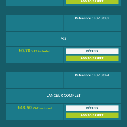
ADD TO BASKET
Référence :
L66150339
VIS
€0.70
DÉTAILS
VAT included
ADD TO BASKET
Référence :
L66150374
LANCEUR COMPLET
€43.50
DÉTAILS
VAT included
ADD TO BASKET