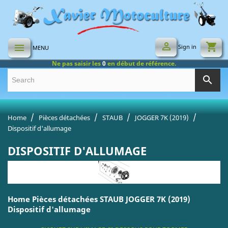

shopping_cart

Sign in
MENU
Ne pas saisir les
0
en début de référence.
search
Home
Pièces détachées
STAUB
JOGGER 7K (2019)
Dispositif d'allumage
DISPOSITIF D'ALLUMAGE
Home Pièces détachées STAUB JOGGER 7K (2019)
Dispositif d'allumage