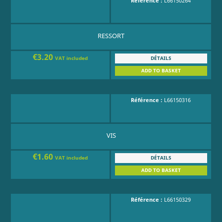
Référence :
L66150264
RESSORT
€3.20
DÉTAILS
VAT included
ADD TO BASKET
Référence :
L66150316
VIS
€1.60
DÉTAILS
VAT included
ADD TO BASKET
Référence :
L66150329