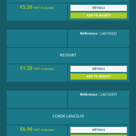
€5.50
DÉTAILS
VAT included
ADD TO BASKET
Référence :
L66150332
RESSORT
€1.20
DÉTAILS
VAT included
ADD TO BASKET
Référence :
L66150337
CORDE LANCEUR
€6.90
DÉTAILS
VAT included