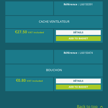
Référence :
L66150391
CACHE VENTILATEUR
€27.50
DÉTAILS
VAT included
ADD TO BASKET
Référence :
L66150474
BOUCHON
€0.80
DÉTAILS
VAT included
ADD TO BASKET
Back to top
