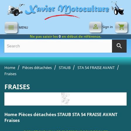

shopping_cart

Sign in
MENU
Ne pas saisir les
0
en début de référence.
search
Home
Pièces détachées
STAUB
STA 54 FRAISE AVANT
Fraises
FRAISES
Home Pièces détachées STAUB STA 54 FRAISE AVANT
Fraises