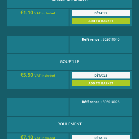
€1.10
DÉTAILS
VAT included
ADD TO BASKET
Référence :
302010040
GOUPILLE
€5.50
DÉTAILS
VAT included
ADD TO BASKET
Référence :
306010026
ROULEMENT
€7.10
DÉTAILS
VAT included