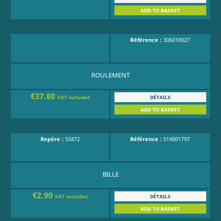
ADD TO BASKET
Référence :
306010027
ROULEMENT
€37.80
DÉTAILS
VAT included
ADD TO BASKET
Repère :
55872
Référence :
519001797
BILLE
€2.90
DÉTAILS
VAT included
ADD TO BASKET