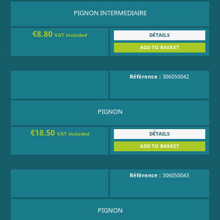
PIGNON INTERMEDIAIRE
€8.80
DÉTAILS
VAT included
ADD TO BASKET
Référence :
306050042
PIGNON
€18.50
DÉTAILS
VAT included
ADD TO BASKET
Référence :
306050043
PIGNON