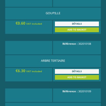
GOUPILLE
€0.60
DÉTAILS
VAT included
ADD TO BASKET
Référence :
302010108
ARBRE TERTIAIRE
€6.30
DÉTAILS
VAT included
ADD TO BASKET
Référence :
302010109