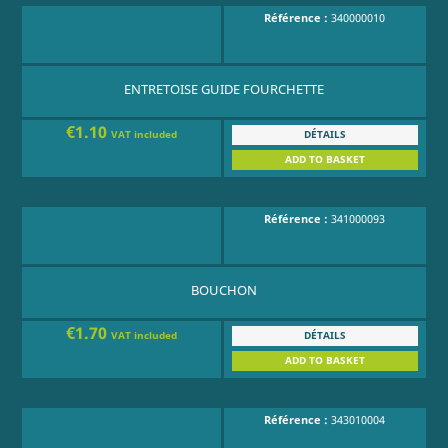
Référence :
340000010
ENTRETOISE GUIDE FOURCHETTE
€1.10
DÉTAILS
VAT included
ADD TO BASKET
Référence :
341000093
BOUCHON
€1.70
DÉTAILS
VAT included
ADD TO BASKET
Référence :
343010004