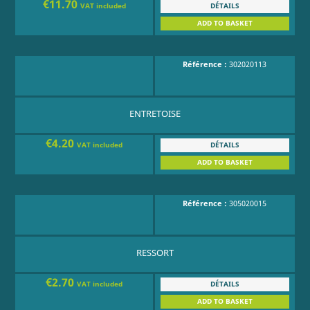
€11.70
DÉTAILS
VAT included
ADD TO BASKET
Référence :
302020113
ENTRETOISE
€4.20
DÉTAILS
VAT included
ADD TO BASKET
Référence :
305020015
RESSORT
€2.70
DÉTAILS
VAT included
ADD TO BASKET