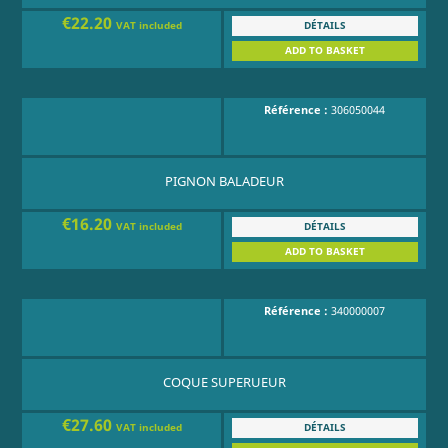
€22.20
DÉTAILS
VAT included
ADD TO BASKET
Référence :
306050044
PIGNON BALADEUR
€16.20
DÉTAILS
VAT included
ADD TO BASKET
Référence :
340000007
COQUE SUPERUEUR
€27.60
DÉTAILS
VAT included