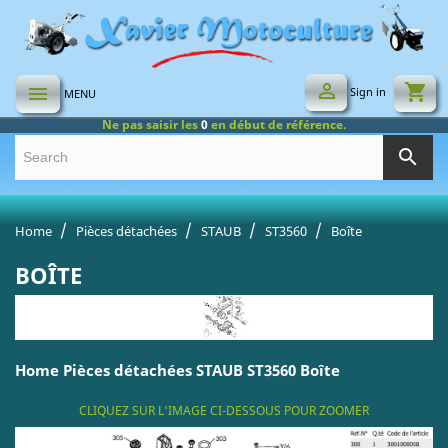

shopping_cart

Sign in
MENU
Ne pas saisir les
0
en début de référence.
search
Home
Pièces détachées
STAUB
ST3560
Boîte
BOÎTE
Home Pièces détachées STAUB ST3560 Boîte
CLIQUEZ SUR L'IMAGE CI-DESSOUS POUR ZOOMER