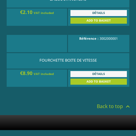
€2.10
DÉTAILS
VAT included
ADD TO BASKET
Référence :
3002000001
FOURCHETTE BOITE DE VITESSE
€8.90
DÉTAILS
VAT included
ADD TO BASKET
Back to top
