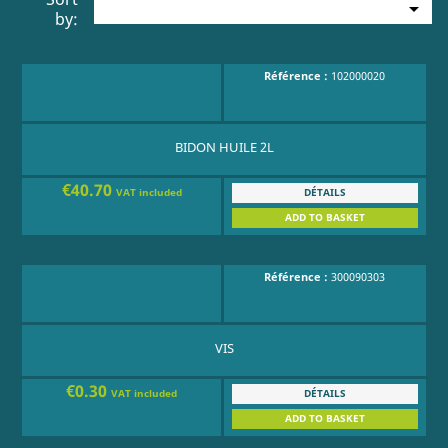

by:
Référence :
102000020
BIDON HUILE 2L
€40.70
DÉTAILS
VAT included
ADD TO BASKET
Référence :
300090303
VIS
€0.30
DÉTAILS
VAT included
ADD TO BASKET