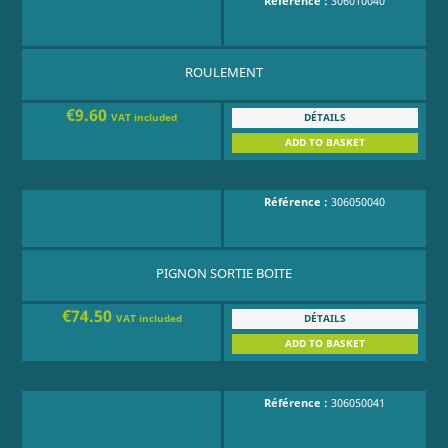
Référence :
306010040
ROULEMENT
€9.60
DÉTAILS
VAT included
ADD TO BASKET
Référence :
306050040
PIGNON SORTIE BOITE
€74.50
DÉTAILS
VAT included
ADD TO BASKET
Référence :
306050041