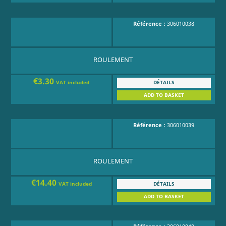
Référence :
306010038
ROULEMENT
€3.30
DÉTAILS
VAT included
ADD TO BASKET
Référence :
306010039
ROULEMENT
€14.40
DÉTAILS
VAT included
ADD TO BASKET