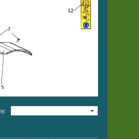

by: