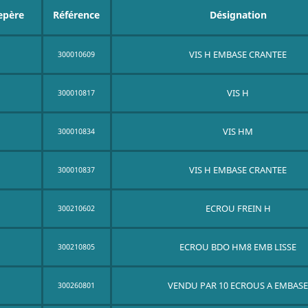
epère
Référence
Désignation
VIS H EMBASE CRANTEE
300010609
VIS H
300010817
VIS HM
300010834
VIS H EMBASE CRANTEE
300010837
ECROU FREIN H
300210602
ECROU BDO HM8 EMB LISSE
300210805
VENDU PAR 10 ECROUS A EMBAS
300260801