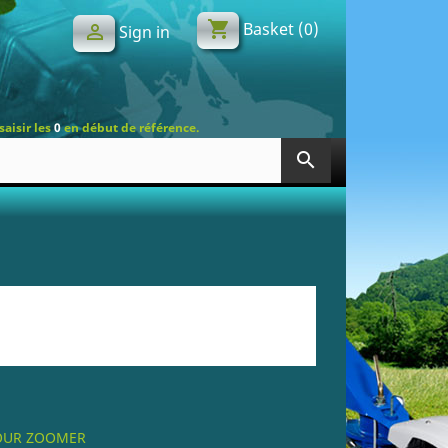
shopping_cart
Basket
(0)

Sign in
saisir les
0
en début de référence.
search
POUR ZOOMER