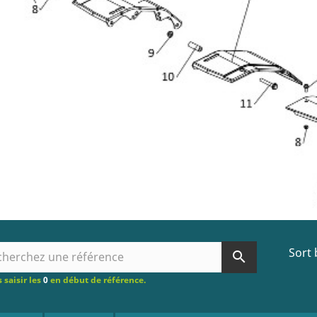
Sort 
search
 saisir les
0
en début de référence.