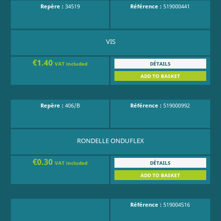
Repère :
34519
Référence :
519000441
VIS
€1.40
DÉTAILS
VAT included
ADD TO BASKET
Repère :
406/B
Référence :
519000992
RONDELLE ONDUFLEX
€0.30
DÉTAILS
VAT included
ADD TO BASKET
Référence :
519004516