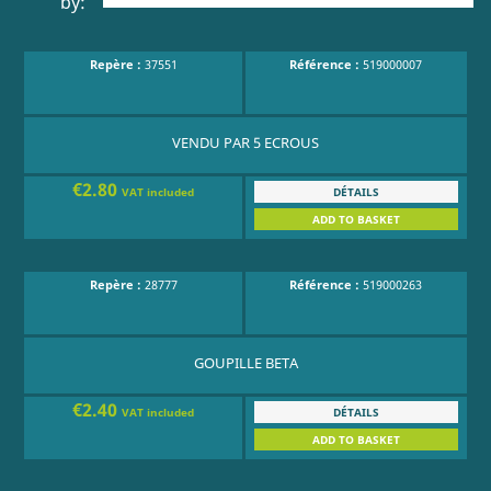
by:
Repère :
37551
Référence :
519000007
VENDU PAR 5 ECROUS
€2.80
DÉTAILS
VAT included
ADD TO BASKET
Repère :
28777
Référence :
519000263
GOUPILLE BETA
€2.40
DÉTAILS
VAT included
ADD TO BASKET