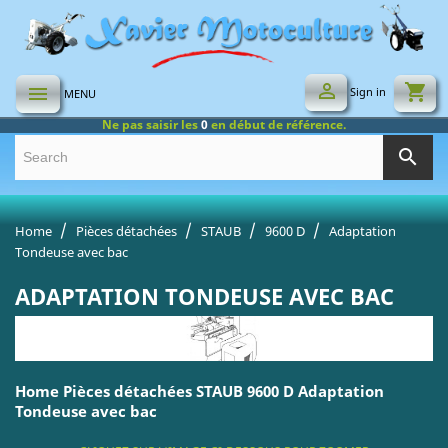

shopping_cart

Sign in
MENU
Ne pas saisir les
0
en début de référence.
search
Home
Pièces détachées
STAUB
9600 D
Adaptation
Tondeuse avec bac
ADAPTATION TONDEUSE AVEC BAC
Home Pièces détachées STAUB 9600 D Adaptation
Tondeuse avec bac