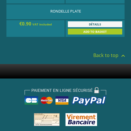
RONDELLE PLATE
€0.90
DÉTAILS
VAT included
ADD TO BASKET
Back to top
