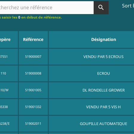
Sort 
search
 saisir les
0
en début de référence.
epère
Référence
Désignation
VENDU PAR 5 ECROUS
37551
519000007
ECROU
110
519000008
DL RONDELLE GROWER
410/W
519001005
VENDU PAR 5 VIS H
45338
519001332
GOUPILLE AUTOMATIQUE
6238/E
519002011