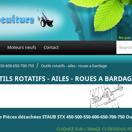
Ne pas 
Moteurs neufs
Contact
550-600-650-700-750
Outils rotatifs - ailes - roues a bardage
ILS ROTATIFS - AILES - ROUES A BARDAG
Pièces détachées STAUB STX 450-500-550-600-650-700-750 Outi
CLIQUEZ SUR L'IMAGE CI-DESSOUS 