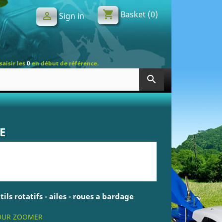
shopping_cart
Basket
(0)

Sign in
saisir les
0
en début de référence.
search
E
ls rotatifs - ailes - roues a bardage
POUR ZOOMER