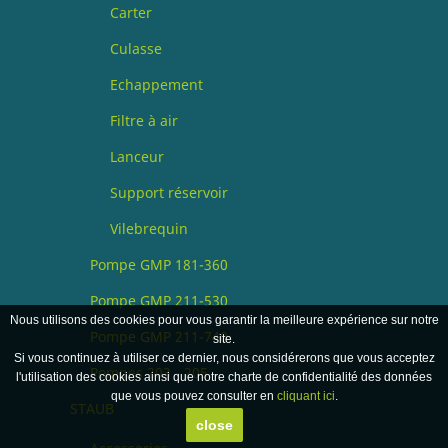
Carter
Culasse
Echappement
Filtre à air
Lanceur
Support réservoir
Vilebrequin
Pompe GMP 181-360
Pompe GMP 211-530
Nous utilisons des cookies pour vous garantir la meilleure expérience sur notre
Pompe GMP 211-740
site.
Si vous continuez à utiliser ce dernier, nous considérerons que vous acceptez
Pompes 203 - 205
l'utilisation des cookies ainsi que notre charte de confidentialité des données
que vous pouvez consulter en
cliquant ici
.
STAUB
close