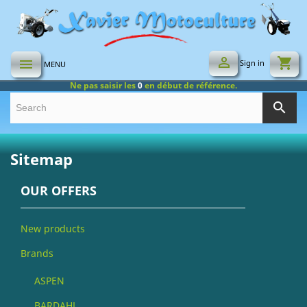

shopping_cart

Sign in
MENU
Ne pas saisir les
0
en début de référence.
search
Sitemap
OUR OFFERS
New products
Brands
ASPEN
BARDAHL